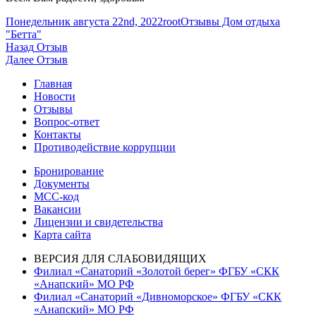
Опубликовано
Автор
Рубрики
Понедельник августа 22nd, 2022
root
Отзывы Дом отдыха
"Бетта"
Навигация
Предыдущая
Назад
Отзыв
запись:
Следующая
Далее
Отзыв
по
запись:
Главная
записям
Новости
Отзывы
Вопрос-ответ
Контакты
Противодействие коррупции
Бронирование
Документы
МСС-код
Вакансии
Лицензии и свидетельства
Карта сайта
ВЕРСИЯ ДЛЯ СЛАБОВИДЯЩИХ
Филиал «Санаторий «Золотой берег» ФГБУ «СКК
«Анапский» МО РФ
Филиал «Санаторий «Дивноморское» ФГБУ «СКК
«Анапский» МО РФ